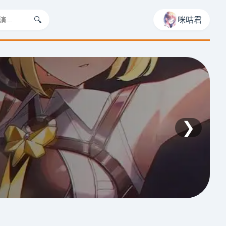
🔍
咪咕君
❯