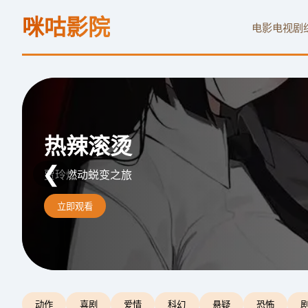
咪咕影院
电影
电视剧
阿凡达：水之道
热辣滚烫
沙丘2
❮
重返潘多拉海洋史诗
贾玲燃动蜕变之旅
天选之子复仇史诗
立即观看
立即观看
立即观看
动作
喜剧
爱情
科幻
悬疑
恐怖