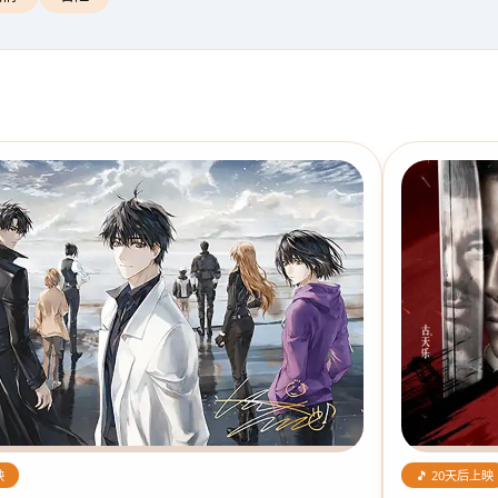
🎵 20天后上映
映