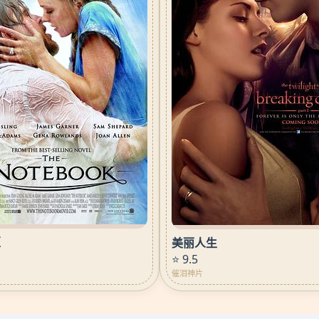
姬
美丽人生
⭐ 9.5
催泪神片