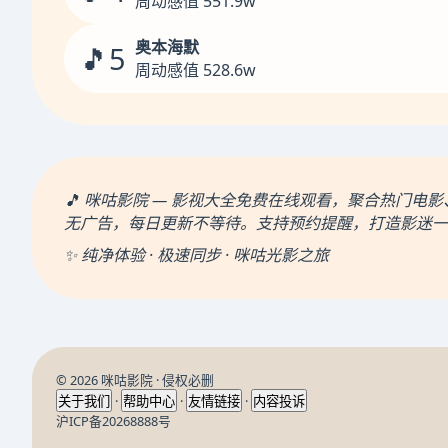
周动感值 551.9w
奥本海默
🎵5
周动感值 528.6w
🎵 咪咕影院 — 影视大全免费在线观看，聚合热门
无广告，每日更新不等待。支持预约提醒，打造影迷一
✨ 纯净体验 · 极速同步 · 咪咕光影之旅
© 2026 咪咕影院 · 侵权必删
·
·
·
关于我们
帮助中心
友情链接
内容投诉
沪ICP备20268888号