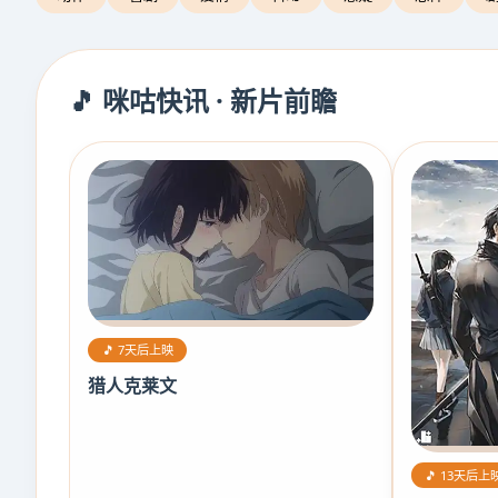
🎵 咪咕快讯 · 新片前瞻
🎵 7天后上映
猎人克莱文
🎵 13天后上