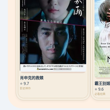
肖申克的救赎
霸王别
⭐ 9.7
⭐ 9.6
影史神作
必看经典